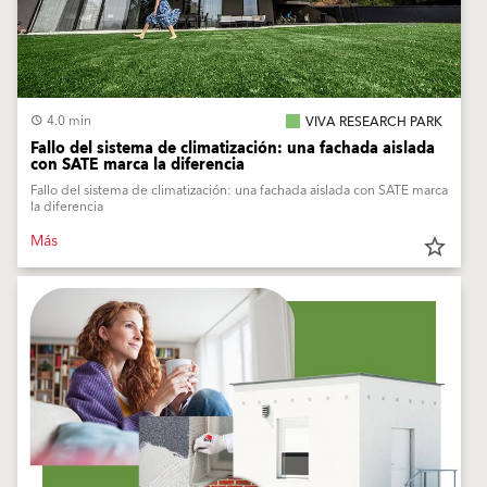
4.0 min
VIVA RESEARCH PARK
Fallo del sistema de climatización: una fachada aislada
con SATE marca la diferencia
Fallo del sistema de climatización: una fachada aislada con SATE marca
la diferencia
Más
star_border