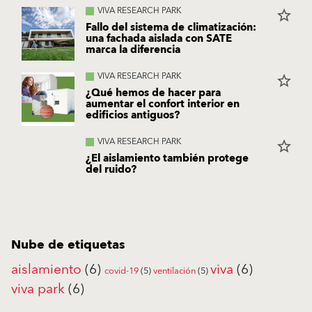
VIVA RESEARCH PARK
star_border
Fallo del sistema de climatización:
una fachada aislada con SATE
marca la diferencia
VIVA RESEARCH PARK
star_border
¿Qué hemos de hacer para
aumentar el confort interior en
edificios antiguos?
VIVA RESEARCH PARK
star_border
¿El aislamiento también protege
del ruido?
Nube de etiquetas
aislamiento
(6)
viva
(6)
covid-19
(5)
ventilación
(5)
viva park
(6)