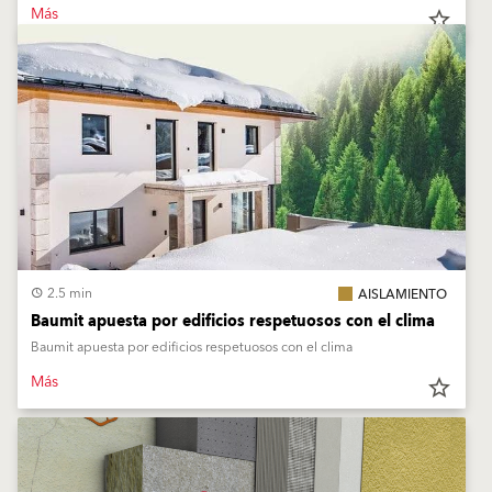
Más
star_border
2.5 min
AISLAMIENTO
Baumit apuesta por edificios respetuosos con el clima
Baumit apuesta por edificios respetuosos con el clima
Más
star_border