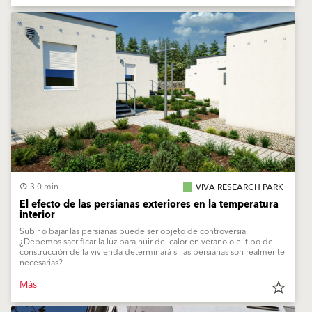
3.0 min
VIVA RESEARCH PARK
El efecto de las persianas exteriores en la temperatura
interior
Subir o bajar las persianas puede ser objeto de controversia.
¿Debemos sacrificar la luz para huir del calor en verano o el tipo de
construcción de la vivienda determinará si las persianas son realmente
necesarias?
Más
star_border