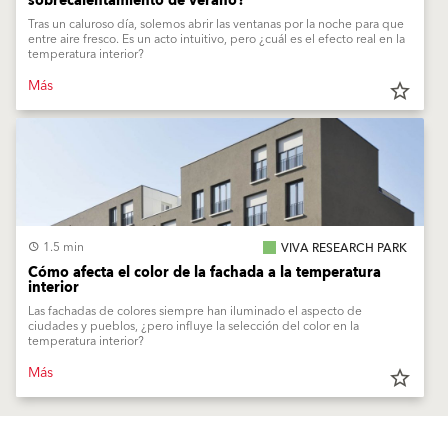
sobrecalentamiento de verano?
Tras un caluroso día, solemos abrir las ventanas por la noche para que
entre aire fresco. Es un acto intuitivo, pero ¿cuál es el efecto real en la
temperatura interior?
Más
star_border
1.5 min
VIVA RESEARCH PARK
Cómo afecta el color de la fachada a la temperatura
interior
Las fachadas de colores siempre han iluminado el aspecto de
ciudades y pueblos, ¿pero influye la selección del color en la
temperatura interior?
Más
star_border
Productos
Soluciones