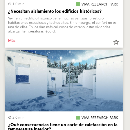
1.0 min
VIVA RESEARCH PARK
¿Necesitan aislamiento los edificios históricos?
Vivir en un edificio histórico tiene muchas ventajas: prestigio,
habitaciones espaciosas y techos altos. Sin embargo, el confort no es
una de ellas. En los días más calurosos de verano, estas viviendas
alcanzan temperaturas récord.
Más
star_border
2.0 min
VIVA RESEARCH PARK
¿Qué consecuencias tiene un corte de calefacción en la
temperatura interior?