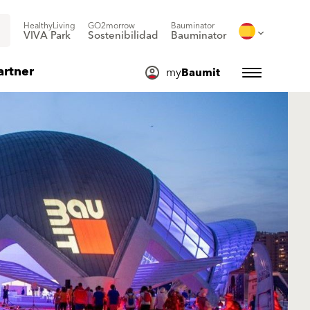
HealthyLiving
GO2morrow
Bauminator
VIVA Park
Sostenibilidad
Bauminator
artner
my
Baumit