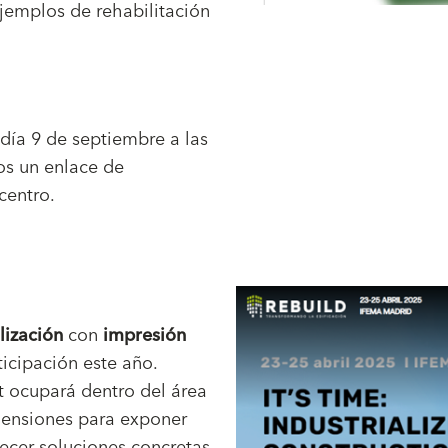
ejemplos de rehabilitación
l día 9 de septiembre a las
s un enlace de
 centro.
lización
con
impresión
ticipación este año.
t ocupará dentro del área
ensiones para exponer
ecer soluciones concretas