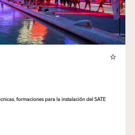
star_border
écnicas
,
formaciones para
la instalación del SATE