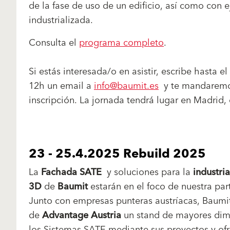
de la fase de uso de un edificio, así como con 
industrializada.
Consulta el
programa completo
.
Si estás interesada/o en asistir, escribe hasta e
12h un email a
info@baumit.es
y te mandaremo
inscripción. La jornada tendrá lugar en Madrid,
23 - 25.4.2025 Rebuild 2025
La
Fachada SATE
y soluciones para la
industria
3D
de
Baumit
estarán en el foco de nuestra par
Junto con empresas punteras austríacas, Baumi
de
Advantage Austria
un stand de mayores dim
los Sistemas SATE mediante sus proyectos y ofr