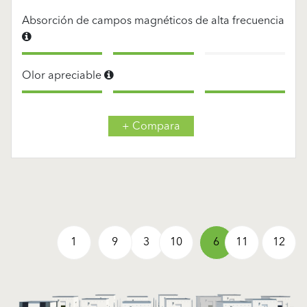
Absorción de campos magnéticos de alta frecuencia
Olor apreciable
+ Compara
1
9
3
10
6
11
12