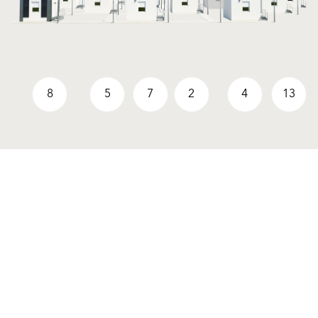
8
5
7
2
4
13
Productos
Soluciones
Sistemas Fachadas SATE
Sistemas Fachadas SATE
Componentes SATE
Componentes SATE
Molduras para Fachadas
Molduras para Fachadas
Pinturas y Revocos
Pinturas y Revocos
Imprimaciones y Aditivos
Imprimaciones y Aditivos
Renovación Estética
Renovación Estética
Baumit Ionit
Baumit Ionit