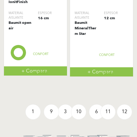
IonitFinish
MATERIAL
ESPESOR
MATERIAL
ESPESOR
AISLANTE
16 cm
AISLANTE
12 cm
Baumit open
Baumit
air
MineralTher
m Star
CONFORT
CONFORT
+ Compara
+ Compara
INTERIOR
INTERIOR
1
9
3
10
6
11
12