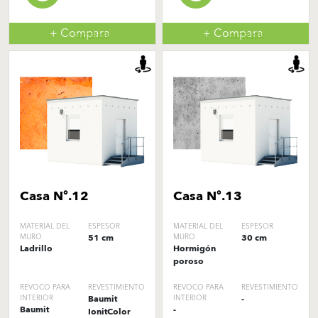
+ Compara
+ Compara
INTERIOR
INTERIOR
Casa Nº.12
Casa Nº.13
MATERIAL DEL
ESPESOR
MATERIAL DEL
ESPESOR
MURO
51 cm
MURO
30 cm
Ladrillo
Hormigón
poroso
REVOCO PARA
REVESTIMIENTO
REVOCO PARA
REVESTIMIENTO
INTERIOR
Baumit
INTERIOR
-
Baumit
-
IonitColor