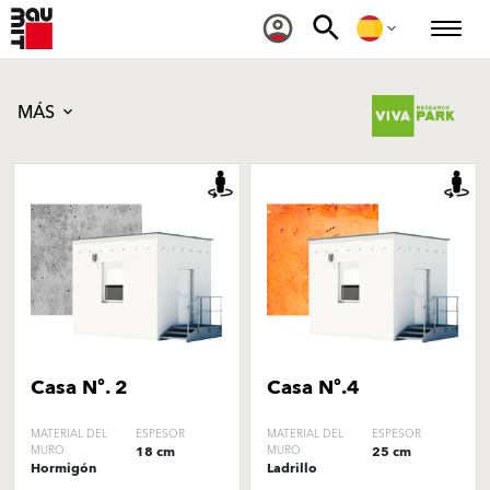
MÁS
Casa Nº. 2
Casa Nº.4
MATERIAL DEL
ESPESOR
MATERIAL DEL
ESPESOR
MURO
18 cm
MURO
25 cm
Hormigón
Ladrillo