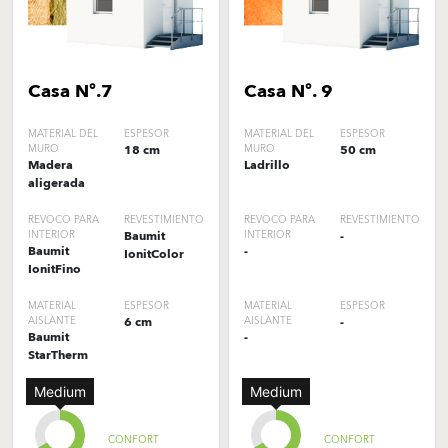
Casa Nº.7
Casa Nº. 9
MATERIAL DEL
ESPESOR
MATERIAL DEL
ESPESOR
MURO
18 cm
MURO
50 cm
Madera
Ladrillo
aligerada
REVOCO PARA
REVESTIMIENTO
REVOCO PARA
REVESTIMIENTO
INTERIOR
Baumit
INTERIOR
-
Baumit
-
IonitColor
IonitFino
MATERIAL
ESPESOR
MATERIAL
ESPESOR
AISLANTE
6 cm
AISLANTE
-
Baumit
-
StarTherm
Medium
Medium
CONFORT
CONFORT