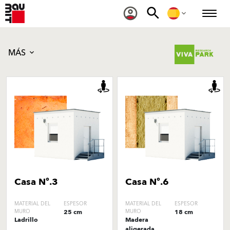
MÁS
Casa Nº.3
Casa Nº.6
MATERIAL DEL
ESPESOR
MATERIAL DEL
ESPESOR
MURO
25 cm
MURO
18 cm
Ladrillo
Madera
aligerada