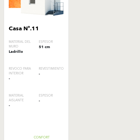
Casa Nº.11
MATERIAL DEL
ESPESOR
MURO
51 cm
Ladrillo
REVOCO PARA
REVESTIMIENTO
INTERIOR
-
-
MATERIAL
ESPESOR
AISLANTE
-
-
CONFORT