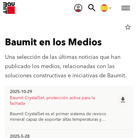
star_border
Baumit en los Medios
Una selección de las últimas noticias que han
publicado los medios, relacionadas con las
soluciones constructivas e iniciativas de Baumit.
2025-10-29
Baumit CrystalSet, protección activa para la
file_download
fachada
Baumit CrystalSet es el primer sistema de revoco
mineral capaz de soportar altas temperaturas y
proteger las fachadas de la suciedad, se emplea
en la nueva promoción de viviendas del estudio
MYCC Architecture Office en Madrid.
2025-5-28