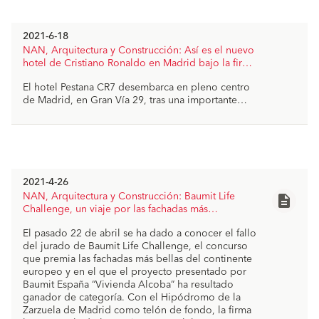
2021-6-18
NAN, Arquitectura y Construcción: Así es el nuevo
hotel de Cristiano Ronaldo en Madrid bajo la firma
de Ruiz Barbarin Arquitectos, y realizado con
El hotel Pestana CR7 desembarca en pleno centro
Sistemas SATE Baumit
de Madrid, en Gran Vía 29, tras una importante
rehabilitación a cargo del estudio Ruiz Barbarin
Arquitectos. El objeto de esta intervención ha sido
adecuar el edificio existente a la nueva
implantación que se desarrolla en las plantas con
uso hotelero, adecuándolo a los requisitos
actualmente exigibles a una instalación de esta
2021-4-26
naturaleza. El patio interior está rehabilitado
NAN, Arquitectura y Construcción: Baumit Life
description
energéticamente con un Sistema SATE Baumit, con
Challenge, un viaje por las fachadas más
un elegante acabado final decorado con motivo
espectaculares de Europa
florales, una técnica del siglo XXI, que quiso
NAN_Baumit-Life-Challenge.pdf
El pasado 22 de abril se ha dado a conocer el fallo
file_download
incorporar el estudio en este proyecto.
del jurado de Baumit Life Challenge, el concurso
que premia las fachadas más bellas del continente
europeo y en el que el proyecto presentado por
Baumit España “Vivienda Alcoba” ha resultado
ganador de categoría. Con el Hipódromo de la
Zarzuela de Madrid como telón de fondo, la firma