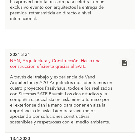
ha aprovechado la ocasión para celebrar en un
exclusivo evento con arquitectos la entrega de
premios, retransmitida en directo a nivel
internacional.
2021-3-31
NAN, Arquitectura y Construcción: Hacia una
description
construcción eficiente gracias al SATE
NAN_Baumit_Hacia-una-construccion-e
A través del trabajo y experiencia de Vand
file_download
ficiente-gracias-al-SATE.pdf
Arquitectura y A2G Arquitectos nos adentramos en
cuatro proyectos Passivhaus, todos ellos realizados
con Sistemas SATE Baumit. Los dos estudios y la
compañía especialista en aislamiento térmico por
el exterior se dan la mano para poner en alza la
importancia de aislar bien para vivir mejor,
apostando por soluciones constructivas
sostenibles y respetuosas con el medio ambiente.
13.4.2020