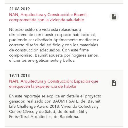
21.06.2019
NAN, Arquitectura y Construcción: Baumit,
description
comprometida con la vivienda saludable
30775
Nuestro estilo de vida está relacionado
file_download
directamente con nuestro espacio habitacional,
pudiendo ser diseñado óptimamente mediante el
correcto diseño del edificio y con los materiales
de construcción adecuados. Con este firme
compromiso, Baumit apuesta por hogares sanos,
eficientes energéticamente y bellos.
19.11.2018
NAN, Arquitectura y Construcción: Espacios que
description
enriquecen la experiencia de habitar
Reportaje_105_viviendas_Baumit.pdf
En este reportaje se explica en detalle el proyecto
file_download
ganador, realizado con BAUMIT SATE, del Baumit
Life Challenge Award 2018, Vivienda Colectiva y
Centro Cívico y de Salud, de Bonell i Gil y
Peris+Toral Arquitectes, de Barcelona.