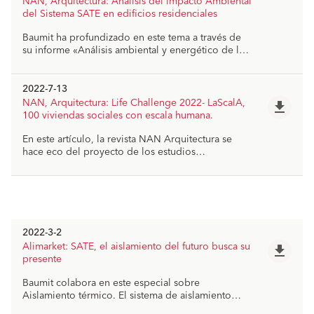
NAN, Arquitectura: Análisis del impacto Ambiental
Concurso de Arquitectura Baumit Life Challenge
del Sistema SATE en edificios residenciales
2024 en la categoría Vivienda Multifamiliar.
Baumit ha profundizado en este tema a través de
su informe «Análisis ambiental y energético de la
fase de uso de un edificio con sistema SATE
Baumit», explorando los datos y hallazgos
obtenidos a partir de un estudio detallado del
2022-7-13
impacto ambiental, basándose en datos reales de
NAN, Arquitectura: Life Challenge 2022- LaScalA,
file_download
sus DAPs y la eficacia del SATE en el contexto
100 viviendas sociales con escala humana.
español.
En este artículo, la revista NAN Arquitectura se
hace eco del proyecto de los estudios
MARMOLBRAVO + MADhel, que ganó el premio
internacional Baumit Life Challenge 2022 en la
categoría de vivienda multifamiliar.
2022-3-2
Alimarket: SATE, el aislamiento del futuro busca su
file_download
presente
Baumit colabora en este especial sobre
Aislamiento térmico. El sistema de aislamiento
térmico por el exterior (SATE) sigue tratando de