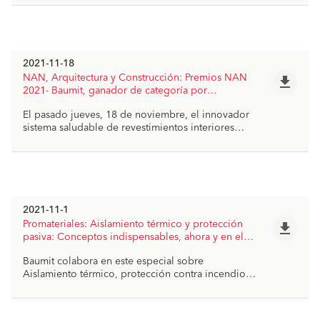
ganar cuota de mercado en un país dominado por
las fachadas de ladrillo y el aislamiento por el
interior.
2021-11-18
NAN, Arquitectura y Construcción: Premios NAN
file_download
2021- Baumit, ganador de categoría por
IonitSystem
El pasado jueves, 18 de noviembre, el innovador
sistema saludable de revestimientos interiores
Baumit IonitSystem fue galardonado con el Premio
al Mejor Producto de la construcción en la
categoría Aislamiento, Impermeabilización y
Pinturas en los Premios NAN 2021. Artículo sobre
Baumit en la página 50.
2021-11-1
Promateriales: Aislamiento térmico y protección
file_download
pasiva: Conceptos indispensables, ahora y en el
futuro
Baumit colabora en este especial sobre
Aislamiento térmico, protección contra incendios,
elementos de protección pasiva.