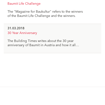
Baumit Life Challenge
The "Magazine for Baukultur" refers to the winners
of the Baumit Life Challenge and the winners.
31.03.2018
30 Year Anniversary
The Building Times writes about the 30 year
anniversary of Baumit in Austria and how it all
started back in 1988.
Productos
Soluciones
Sistemas Fachadas SATE
Sistemas Fachadas SATE