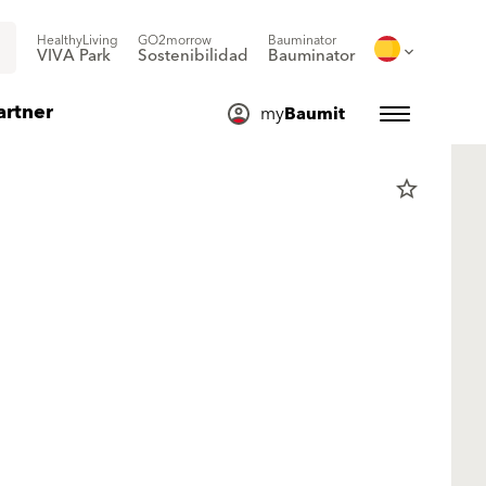
HealthyLiving
GO2morrow
Bauminator
VIVA Park
Sostenibilidad
Bauminator
artner
my
Baumit
star_border