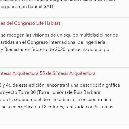
nergética con Baumit SATE.
nes del Congreso Life Habitat
 se recogen las visiones de un equipo multidisciplinar de
LH_Libro_Contenidos_y_concl
artidas en el Congreso Internacional de Ingeniería,
file_download
_v4.pdf
 y Bienestar en febrero de 2020, patrocinado e.o. por
ntesis Arquitectura 55 de Síntesis Arquitectura
6 y 46 de esta edición, encontrará una descripción gráfica
royecto Torre 30 (Torre Ilunión) de Ruiz Barbarín
Sintesis_Edicion-62.pdf
file_download
 de la segunda piel de este edificio se encuentra una
encia energética en 12 colores, realizada con Sistemas