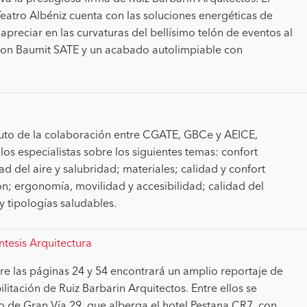
eatro Albéniz cuenta con las soluciones energéticas de
preciar en las curvaturas del bellísimo telón de eventos al
 con Baumit SATE y un acabado autolimpiable con
fruto de la colaboración entre CGATE, GBCe y AEICE,
Edificios-y-salud_Reinventar-el-
 los especialistas sobre los siguientes temas: confort
file_download
pensando-en-las-personas_co
ad del aire y salubridad; materiales; calidad y confort
d.pdf
ón; ergonomía, movilidad y accesibilidad; calidad del
y tipologías saludables.
ntesis Arquitectura
tre las páginas 24 y 54 encontrará un amplio reportaje de
litación de Ruiz Barbarin Arquitectos. Entre ellos se
Sintesis_Edicion-62.pdf
file_download
io de Gran Vía 29, que alberga el hotel Pestana CR7, con