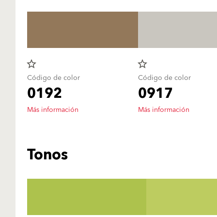
star_border
star_border
Código de color
Código de color
0192
0917
Más información
Más información
Tonos