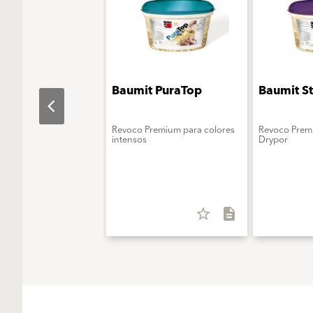
t
Baumit PuraTop
Baumit S
alActivator
ción activadora para
Revoco Premium para colores
Revoco Prem
rystalTop
intensos
Drypor
star_border
description
star_border
description