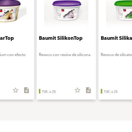
tarTop
Baumit SilikonTop
Baumit Silik
ium con efecto
Revoco con resina de silicona
Revoco de silicato
star_border
description
star_border
description
TSR: ≥ 25
TSR: ≥ 25