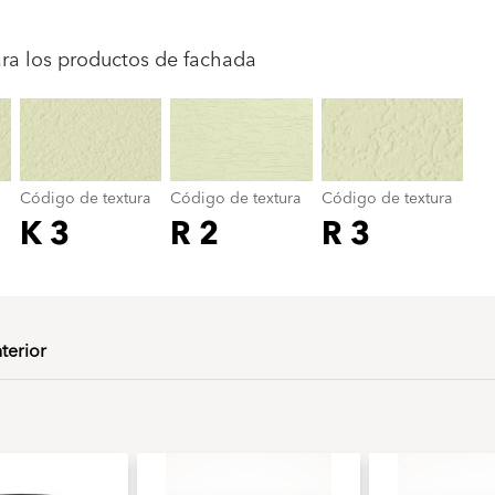
Código de textura
color_name
ara los productos de fachada
Código de textura
Código de textura
Código de textura
K 3
R 2
R 3
nterior