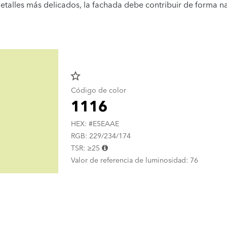
 detalles más delicados, la fachada debe contribuir de forma na
star_border
Código de color
1116
HEX: #E5EAAE
RGB: 229/234/174
TSR: ≥25
Valor de referencia de luminosidad: 76