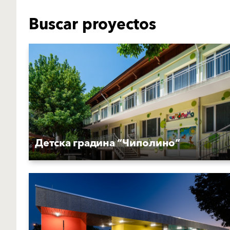
Buscar proyectos
Детска градина “Чиполино“