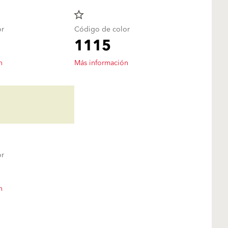
star_border
or
Código de color
1115
n
Más información
or
n