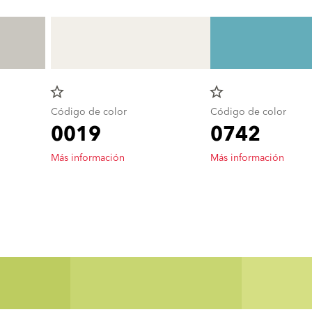
star_border
star_border
Código de color
Código de color
0019
0742
Más información
Más información