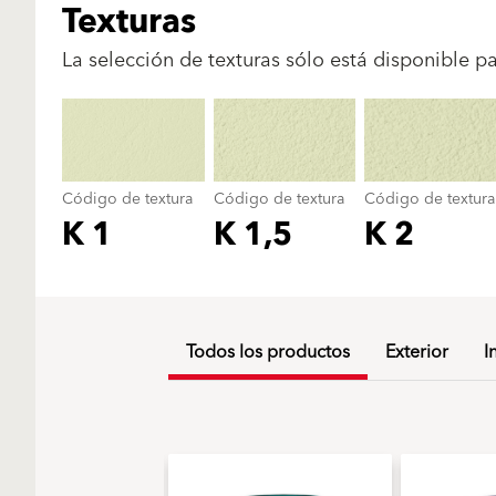
Texturas
La selección de texturas sólo está disponible p
Código de textura
Código de textura
Código de textura
K 1
K 1,5
K 2
Todos los productos
Exterior
I