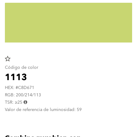
star_border
Código de color
1113
HEX: #C8D671
RGB: 200/214/113
TSR: ≥25
Valor de referencia de luminosidad: 59