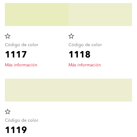
star_border
star_border
Código de color
Código de color
1117
1118
Más información
Más información
star_border
Código de color
1119