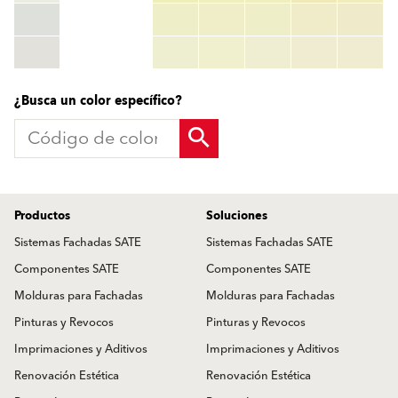
HEX:
hex_code
RGB:
rgb_code
TSR:
tsr_code
HBW:
hbw_code
Más información
¿Busca un color específico?
Productos
Soluciones
Sistemas Fachadas SATE
Sistemas Fachadas SATE
Componentes SATE
Componentes SATE
Molduras para Fachadas
Molduras para Fachadas
Pinturas y Revocos
Pinturas y Revocos
Imprimaciones y Aditivos
Imprimaciones y Aditivos
Renovación Estética
Renovación Estética