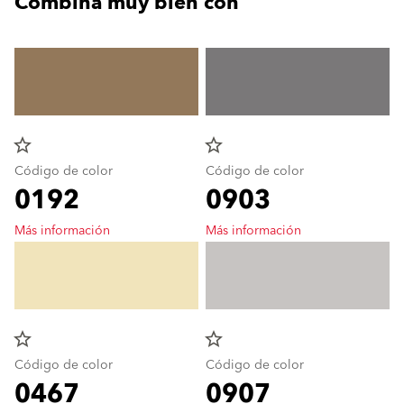
Combina muy bien con
star_border
star_border
Código de color
Código de color
0192
0903
Más información
Más información
star_border
star_border
Código de color
Código de color
0467
0907