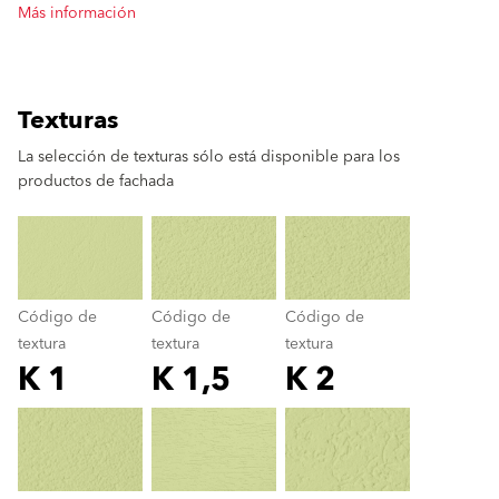
Más información
Texturas
La selección de texturas sólo está disponible para los
productos de fachada
clear
Código de
Código de
Código de
textura
textura
textura
K 1
K 1,5
K 2
Código de textura
color_name