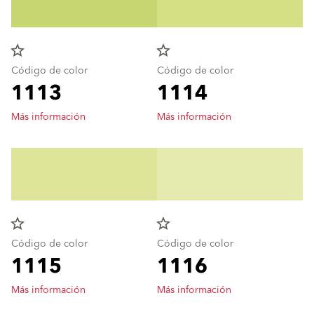
star_border
star_border
Código de color
Código de color
1113
1114
Más información
Más información
star_border
star_border
Código de color
Código de color
1115
1116
Más información
Más información