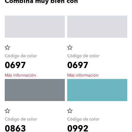
Combina muy bien con
star_border
star_border
Código de color
Código de color
0697
0697
Más información
Más información
star_border
star_border
Código de color
Código de color
0863
0992