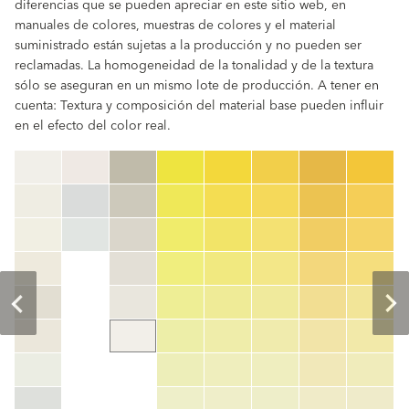
diferencias que se pueden apreciar en este sitio web, en
manuales de colores, muestras de colores y el material
suministrado están sujetas a la producción y no pueden ser
reclamadas. La homogeneidad de la tonalidad y de la textura
sólo se aseguran en un mismo lote de producción. A tener en
cuenta: Textura y composición del material base pueden influir
en el efecto del color real.
clear
Código de color
color_name
HEX:
hex_code
RGB:
rgb_code