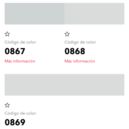
star_border
star_border
Código de color
Código de color
0867
0868
Más información
Más información
star_border
Código de color
0869