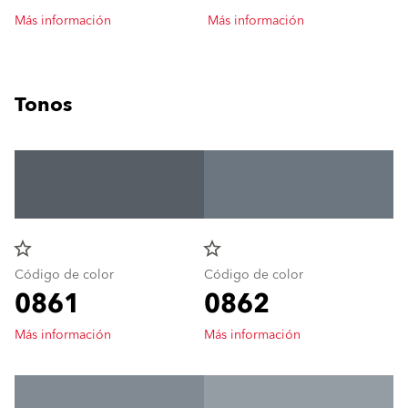
Más información
Más información
Tonos
star_border
star_border
Código de color
Código de color
0861
0862
Más información
Más información