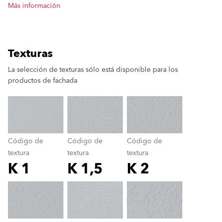
Más información
Texturas
La selección de texturas sólo está disponible para los
productos de fachada
clear
Código de
Código de
Código de
textura
textura
textura
K 1
K 1,5
K 2
Código de textura
color_name