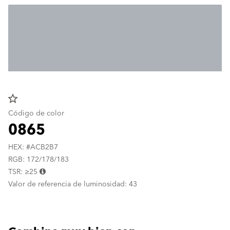
star_border
Código de color
0865
HEX: #ACB2B7
RGB: 172/178/183
TSR: ≥25
Valor de referencia de luminosidad: 43