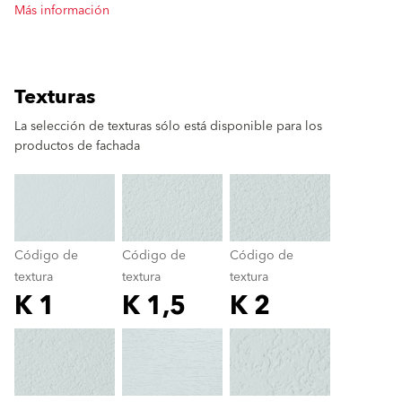
Más información
Texturas
La selección de texturas sólo está disponible para los
productos de fachada
clear
Código de
Código de
Código de
textura
textura
textura
K 1
K 1,5
K 2
Código de textura
color_name