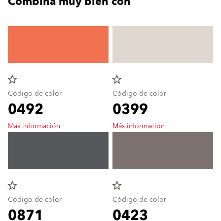
Combina muy bien con
star_border
star_border
Código de color
Código de color
0492
0399
Más información
Más información
star_border
star_border
Código de color
Código de color
0871
0423