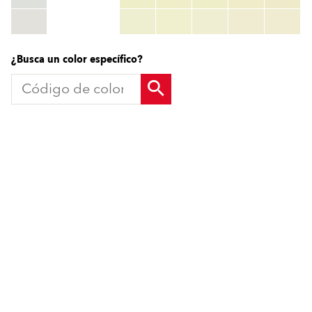
TSR:
tsr_code
HBW:
hbw_code
Más información
¿Busca un color específico?
Productos
Soluciones
Sistemas Fachadas SATE
Sistemas Fachadas SATE
Componentes SATE
Componentes SATE
Molduras para Fachadas
Molduras para Fachadas
Pinturas y Revocos
Pinturas y Revocos
Imprimaciones y Aditivos
Imprimaciones y Aditivos
Renovación Estética
Renovación Estética
Baumit Ionit
Baumit Ionit