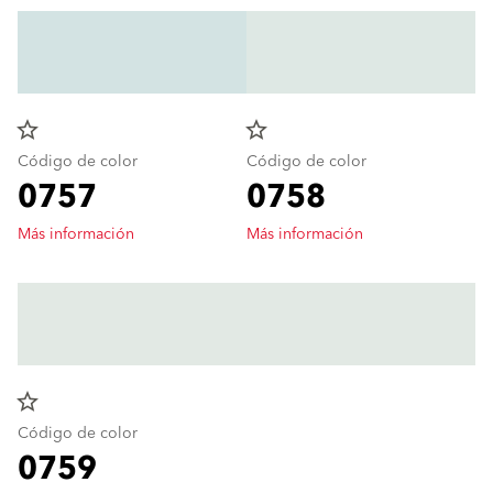
star_border
star_border
Código de color
Código de color
0757
0758
Más información
Más información
star_border
Código de color
0759