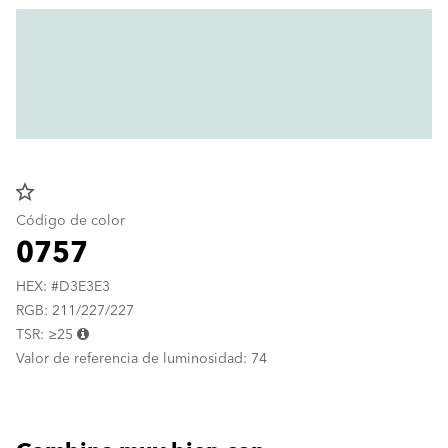
star_border
Código de color
0757
HEX: #D3E3E3
RGB: 211/227/227
TSR: ≥25
Valor de referencia de luminosidad: 74