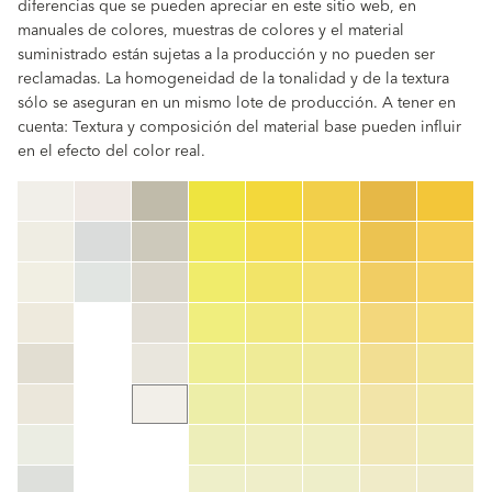
diferencias que se pueden apreciar en este sitio web, en
manuales de colores, muestras de colores y el material
suministrado están sujetas a la producción y no pueden ser
reclamadas. La homogeneidad de la tonalidad y de la textura
sólo se aseguran en un mismo lote de producción. A tener en
cuenta: Textura y composición del material base pueden influir
en el efecto del color real.
clear
Código de color
color_name
HEX:
hex_code
RGB:
rgb_code