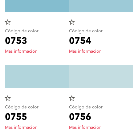
star_border
star_border
Código de color
Código de color
0753
0754
Más información
Más información
star_border
star_border
Código de color
Código de color
0755
0756
Más información
Más información