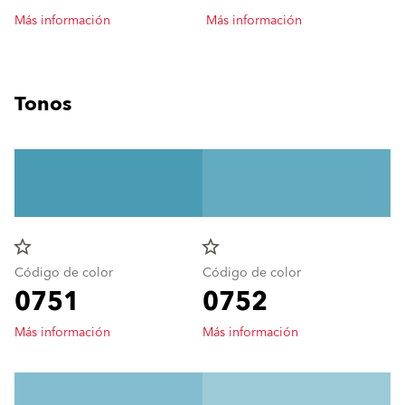
Más información
Más información
Tonos
star_border
star_border
Código de color
Código de color
0751
0752
Más información
Más información