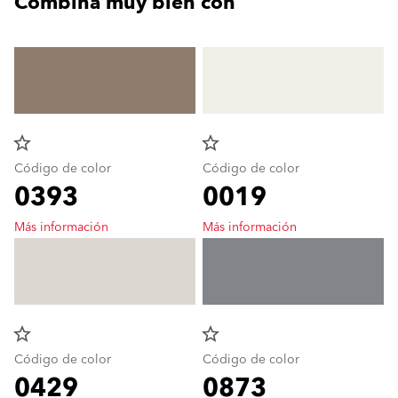
Combina muy bien con
star_border
star_border
Código de color
Código de color
0393
0019
Más información
Más información
star_border
star_border
Código de color
Código de color
0429
0873