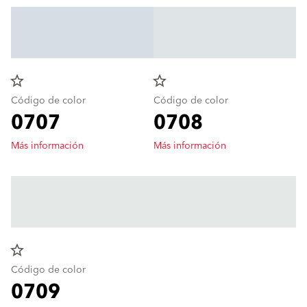
star_border
star_border
Código de color
Código de color
0707
0708
Más información
Más información
star_border
Código de color
0709