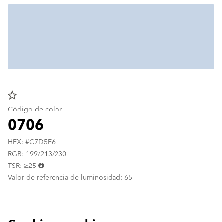
star_border
Código de color
0706
HEX: #C7D5E6
RGB: 199/213/230
TSR: ≥25
Valor de referencia de luminosidad: 65