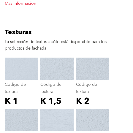
Más información
Texturas
La selección de texturas sólo está disponible para los
productos de fachada
clear
Código de
Código de
Código de
textura
textura
textura
K 1
K 1,5
K 2
Código de textura
color_name