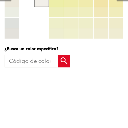
Código de color
color_name
HEX:
hex_code
RGB:
rgb_code
TSR:
tsr_code
HBW:
hbw_code
Más información
¿Busca un color específico?
Productos
Soluciones
Sistemas Fachadas SATE
Sistemas Fachadas SATE
Componentes SATE
Componentes SATE
Molduras para Fachadas
Molduras para Fachadas
Pinturas y Revocos
Pinturas y Revocos