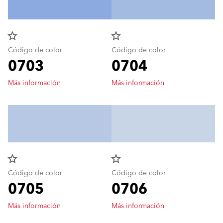
star_border
star_border
Código de color
Código de color
0703
0704
Más información
Más información
star_border
star_border
Código de color
Código de color
0705
0706
Más información
Más información