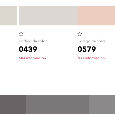
star_border
star_border
Código de color
Código de color
0439
0579
Más información
Más información