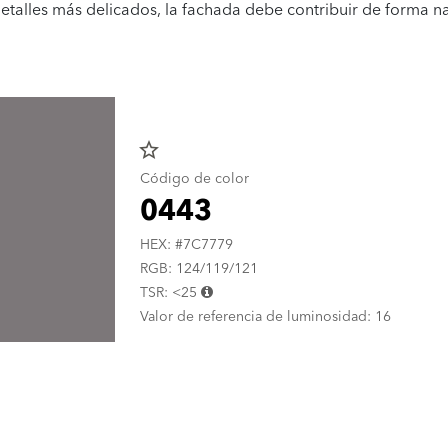
 detalles más delicados, la fachada debe contribuir de forma na
star_border
Código de color
0443
HEX: #7C7779
RGB: 124/119/121
TSR: <25
Valor de referencia de luminosidad: 16