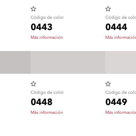
star_border
star_border
Código de color
Código de col
0443
0444
Más información
Más informació
star_border
star_border
Código de color
Código de col
0448
0449
Más información
Más informació