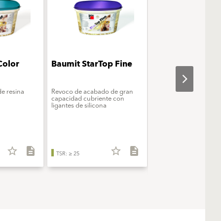
Color
Baumit StarTop Fine
Baumit SilikonT
e resina
Revoco de acabado de gran
Revoco con resina de s
capacidad cubriente con
ligantes de silicona
star_b
TSR: < 25
Atención:
El color/producto 
star_border
description
star_border
description
valor de reflexión solar (TSR 
TSR: ≥ 25
Reflectance) < 25. Consulta 
expertos antes de aplicarlo 