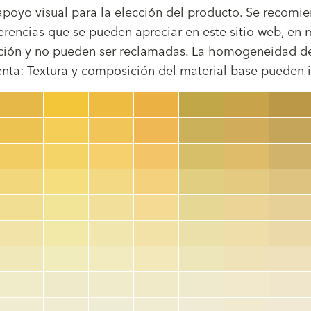
poyo visual para la elección del producto. Se recomien
erencias que se pueden apreciar en este sitio web, en 
cción y no pueden ser reclamadas. La homogeneidad de 
ta: Textura y composición del material base pueden infl
Código de color
color_name
HEX:
hex_code
RGB:
rgb_code
TSR:
tsr_code
HBW:
hbw_code
Más información