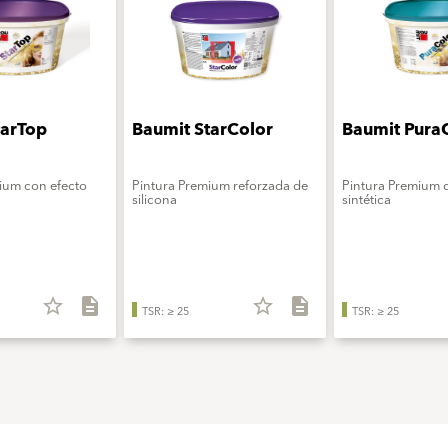
tarTop
Baumit StarColor
Baumit Pura
ium con efecto
Pintura Premium reforzada de
Pintura Premium d
silicona
sintética
star_border
description
star_border
description
TSR: ≥ 25
TSR: ≥ 25