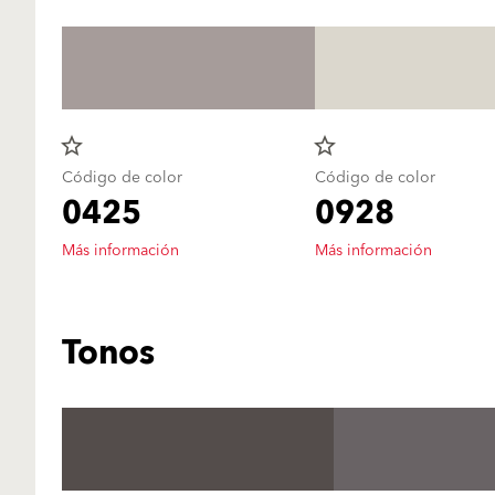
star_border
star_border
Código de color
Código de color
0425
0928
Más información
Más información
Tonos