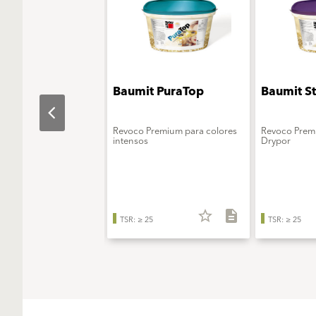
t
Baumit PuraTop
Baumit S
alActivator
ción activadora para
Revoco Premium para colores
Revoco Prem
rystalTop
intensos
Drypor
star_border
description
star_border
description
TSR: ≥ 25
TSR: ≥ 25