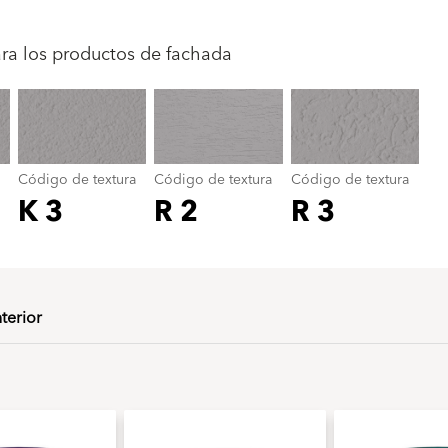
Código de textura
color_name
ara los productos de fachada
Código de textura
Código de textura
Código de textura
K 3
R 2
R 3
nterior