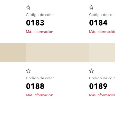
star_border
star_border
Código de color
Código de col
0183
0184
Más información
Más informació
star_border
star_border
Código de color
Código de col
0188
0189
Más información
Más informació