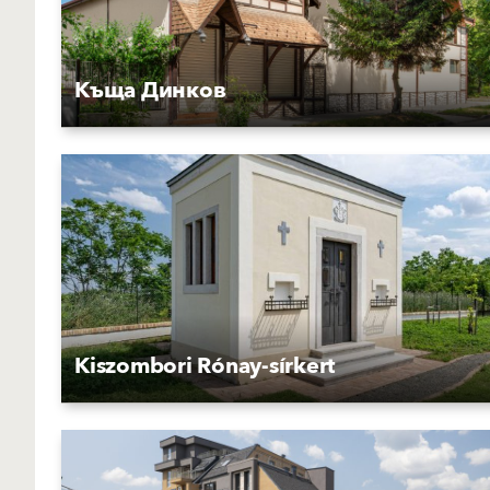
Къща Динков
Kiszombori Rónay-sírkert