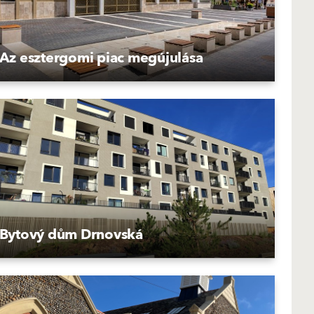
Az esztergomi piac megújulása
Bytový dům Drnovská