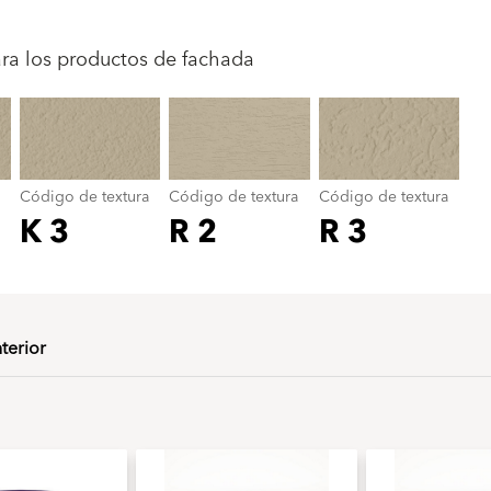
Código de textura
color_name
ara los productos de fachada
Código de textura
Código de textura
Código de textura
K 3
R 2
R 3
nterior