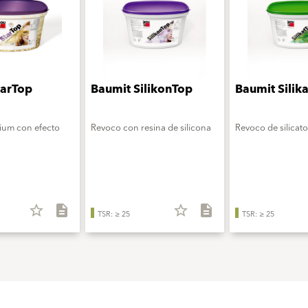
tarTop
Baumit SilikonTop
Baumit Silik
ium con efecto
Revoco con resina de silicona
Revoco de silicato
star_border
description
star_border
description
TSR: ≥ 25
TSR: ≥ 25