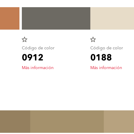
star_border
star_border
Código de color
Código de color
0912
0188
Más información
Más información