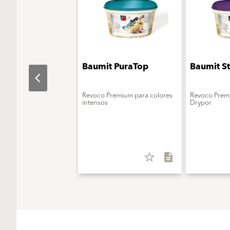
t
Baumit PuraTop
Baumit S
alActivator
ción activadora para
Revoco Premium para colores
Revoco Prem
rystalTop
intensos
Drypor
star_border
description
star_border
description