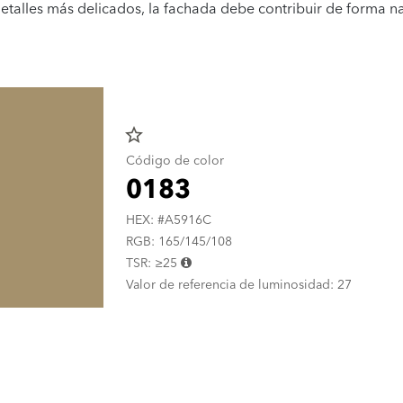
 detalles más delicados, la fachada debe contribuir de forma na
star_border
Código de color
0183
HEX: #A5916C
RGB: 165/145/108
TSR: ≥25
Valor de referencia de luminosidad: 27