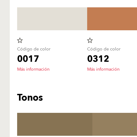
star_border
star_border
Código de color
Código de color
0017
0312
Más información
Más información
Tonos