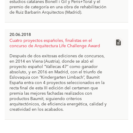
estudios catalanes Bonell i Gil y Peris+Toral y el
premio de categoría en una obra de rehabilitación
de Ruiz Barbarín Arquitectos (Madrid).
20.06.2018
Cuatro proyectos españoles, finalistas en el
description
concurso de Arquitectura Life Challenge Award
Nota_prensa_Baumit__Life_Challenge_
Después de dos exitosas ediciones de concursos,
file_download
_Finalistas_BES_II_2.pdf
en 2014 en Viena (Austria), donde se alzó el
proyecto español “Vallecas 47” como ganador
absoluto, y en 2016 en Madrid, con el triunfo de
Eslovaquia con “Kindergarten Limbach”, Baumit
España entra con 4 proyectos seleccionados en la
recta final de esta III edición del certamen que
premia las mejores fachadas realizados con
productos Baumit, siguiendo criterios
arquitectónicos, de eficiencia energética, calidad y
creatividad en los acabados.