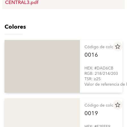
CENTRAL3.pdf
Colores
star_border
Código de color
0016
HEX: #DAD6CB
RGB: 218/214/203
TSR: ≥25
Valor de referencia de
star_border
Código de color
0019
HEX: #F2EFE9