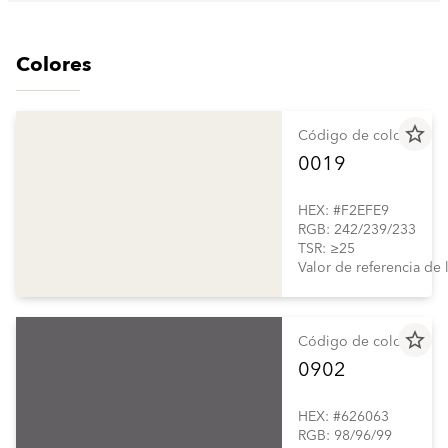
Colores
star_border
Código de color
0019
HEX: #F2EFE9
RGB: 242/239/233
TSR: ≥25
Valor de referencia de
star_border
Código de color
0902
HEX: #626063
RGB: 98/96/99