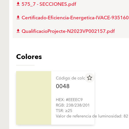
575_7 - SECCIONES.pdf
Certificado-Eficiencia-Energetica-IVACE-935160
QualificacioProjecte-N2023VP002157.pdf
Colores
star_border
Código de color
0048
HEX: #EEEEC9
RGB: 238/238/201
TSR: ≥25
Valor de referencia de luminosidad: 82