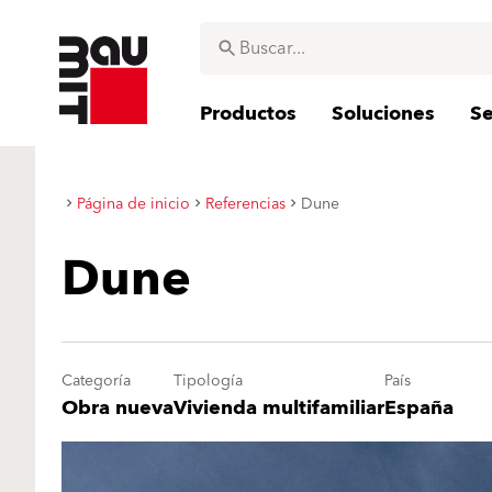
Productos
Soluciones
Se
Página de inicio
Referencias
Dune
Dune
Categoría
Tipología
País
Obra nueva
Vivienda multifamiliar
España