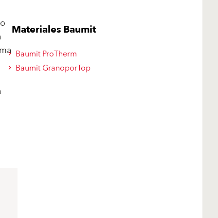
do
Materiales Baumit
a
ema
Baumit ProTherm
Baumit GranoporTop
a