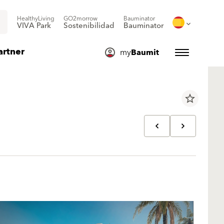
HealthyLiving
GO2morrow
Bauminator
VIVA Park
Sostenibilidad
Bauminator
artner
my
Baumit
star_border