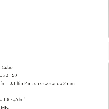
g Cubo
. 30 - 50
lfm - 0.1 lfm Para un espesor de 2 mm
x. 1.8 kg/dm³
3 MPa