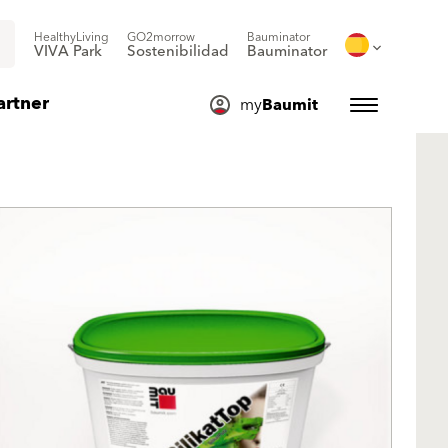
HealthyLiving
GO2morrow
Bauminator
VIVA Park
Sostenibilidad
Bauminator
artner
my
Baumit