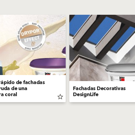
rápido de fachadas
yuda de una
Fachadas Decorativas
ra coral
DesignLife
star_border