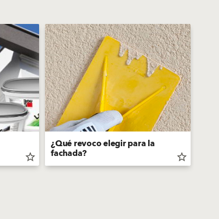
¿Qué revoco elegir para la
El s
fachada?
oscu
star_border
star_border