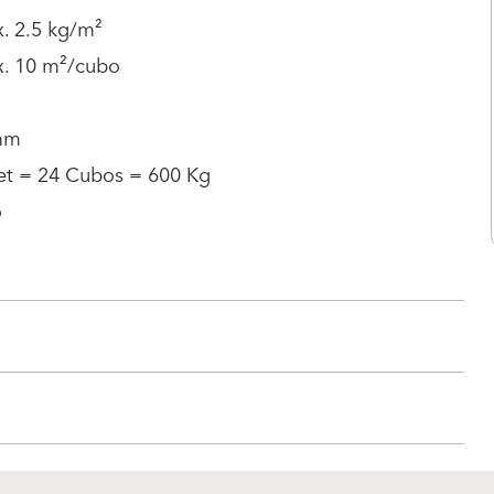
. 2.5 kg/m²
x. 10 m²/cubo
mm
let = 24 Cubos = 600 Kg
o