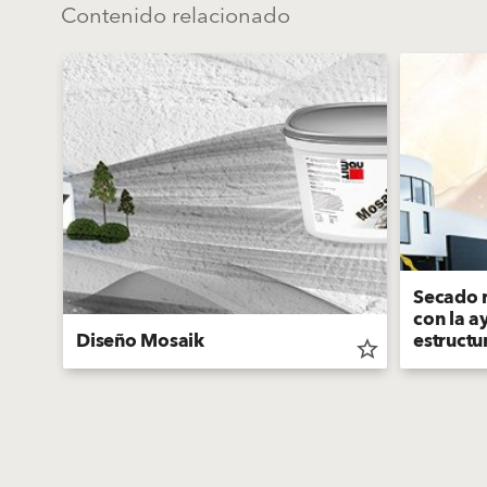
Contenido relacionado
Secado 
con la a
Diseño Mosaik
estructu
star_border
star_border