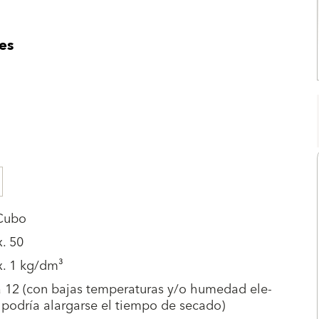
es
 Cubo
. 50
x. 1 kg/dm³
a 12 (con bajas temperaturas y/o humedad ele-
podría alargarse el tiempo de secado)