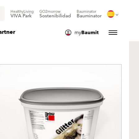
HealthyLiving
GO2morrow
Bauminator
VIVA Park
Sostenibilidad
Bauminator
artner
my
Baumit