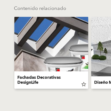
Contenido relacionado
Fachadas Decorativas
DesignLife
Diseño 
star_border
star_border