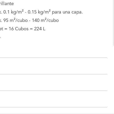
illante
. 0.1 kg/m² - 0.15 kg/m² para una capa.
x. 95 m²/cubo - 140 m²/cubo
et = 16 Cubos = 224 L
o