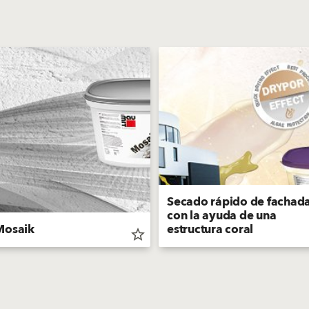
Secado rápido de fachad
con la ayuda de una
Mosaik
estructura coral
star_border