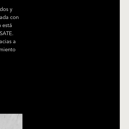
idos y
hada con
 está
 SATE.
acias a
amiento