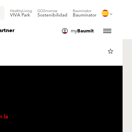
HealthyLiving
GO2morrow
Bauminator
VIVA Park
Sostenibilidad
Bauminator
artner
my
Baumit
star_border
n la