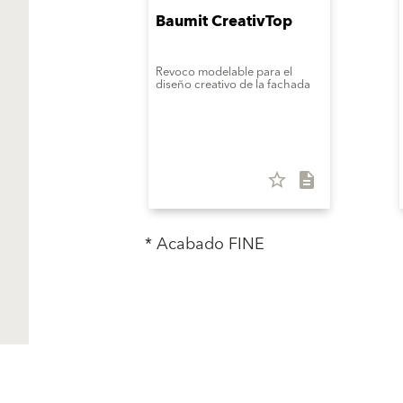
Baumit CreativTop
Revoco modelable para el
diseño creativo de la fachada
star_border
description
* Acabado FINE
Productos
Soluciones
Sistemas Fachadas SATE
Sistemas Fachadas SATE