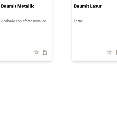
Baumit Metallic
Baumit Lasur
Acabado con efecto metálico
Lasur
star_border
description
star_border
desc
Servicios
Referencias
Productos A-Z